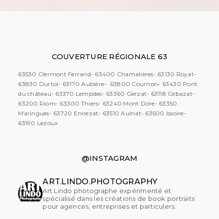
COUVERTURE RÉGIONALE 63
63530 Clermont Ferrand- 63400 Chamalières- 63130 Royat-
63830 Durtol- 63170 Aubière- 63800 Cournon- 63430 Pont
du château- 63370 Lempdes- 63360 Gerzat- 63118 Cébazat-
63200 Riom- 63300 Thiers- 63240 Mont Dore- 63350
Maringues- 63720 Ennezat- 63510 Aulnat- 63500 Issoire-
63190 Lezoux
@INSTAGRAM
ART.LINDO.PHOTOGRAPHY
Art Lindo photographe expérimenté et
spécialisé dans les créations de book portraits
pour agences, entreprises et particulers.