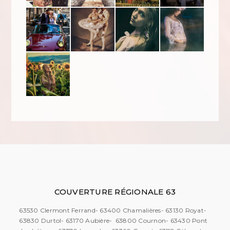
COUVERTURE RÉGIONALE 63
63530 Clermont Ferrand- 63400 Chamalières- 63130 Royat-
63830 Durtol- 63170 Aubière- 63800 Cournon- 63430 Pont