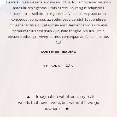
Fusce eu purus a urna accumsan luctus. Nullam sit amet nisi non
ante ultrices egestas. Proin erat nulla, congue adipiscing
accumsan id, sollicitudin eget dolor. Vestibulum ipsum urna,
consequat vel cursus ut, scelerisque vel nisl. Suspendisse
molestie facilisis dui, et rutrum enim fermentum id. Curabitur
tincidunt tellus sed risus vulputate fringilla. Mauris luctus
posuere odio, quis viverra purus consequat ac. Aliquam luctus
[…]
CONTINUE READING
AUDIO
0
Imagination will often carry us to
worlds that never were, but without it we go
nowhere.