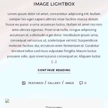
IMAGE LIGHTBOX
Lorem ipsum dolor sit amet, consectetur adipiscing elit. Nullam
semper leo eget sapien ultrices vitae facilisis massa dictum.
Fusce eu purus a urna accumsan luctus. Nullam sit amet nisi non
ante ultrices egestas. Proin erat nulla, congue adipiscing
accumsan id, sollicitudin eget dolor. Vestibulum ipsum urna,
consequat vel cursus ut, scelerisque vel nisl. Suspendisse
molestie facilisis dui, et rutrum enim fermentum id. Curabitur
tincidunt tellus sed risus vulputate fringilla. Mauris luctus
posuere odio, quis viverra purus consequat ac. Aliquam luctus
[…]
CONTINUE READING
/
/
FEATURED
GALLERY
IMAGE
0
Discovery