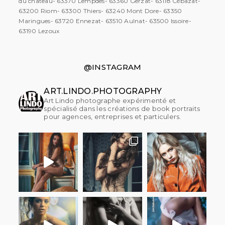
du château- 63370 Lempdes- 63360 Gerzat- 63118 Cébazat-
63200 Riom- 63300 Thiers- 63240 Mont Dore- 63350
Maringues- 63720 Ennezat- 63510 Aulnat- 63500 Issoire-
63190 Lezoux
@INSTAGRAM
ART.LINDO.PHOTOGRAPHY
Art Lindo photographe expérimenté et
spécialisé dans les créations de book portraits
pour agences, entreprises et particulers.