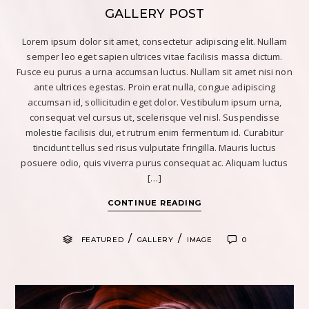
GALLERY POST
Lorem ipsum dolor sit amet, consectetur adipiscing elit. Nullam
semper leo eget sapien ultrices vitae facilisis massa dictum.
Fusce eu purus a urna accumsan luctus. Nullam sit amet nisi non
ante ultrices egestas. Proin erat nulla, congue adipiscing
accumsan id, sollicitudin eget dolor. Vestibulum ipsum urna,
consequat vel cursus ut, scelerisque vel nisl. Suspendisse
molestie facilisis dui, et rutrum enim fermentum id. Curabitur
tincidunt tellus sed risus vulputate fringilla. Mauris luctus
posuere odio, quis viverra purus consequat ac. Aliquam luctus
[…]
CONTINUE READING
/
/
FEATURED
GALLERY
IMAGE
0