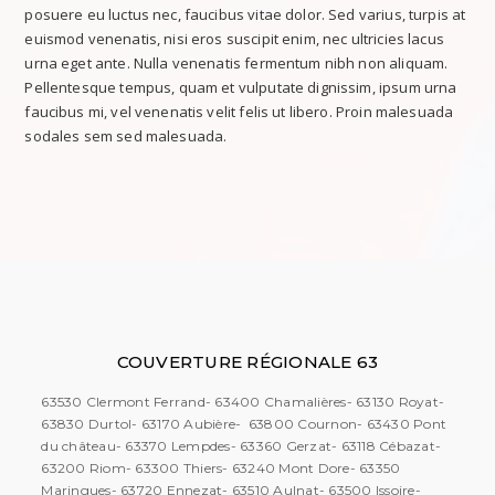
posuere eu luctus nec, faucibus vitae dolor. Sed varius, turpis at
euismod venenatis, nisi eros suscipit enim, nec ultricies lacus
urna eget ante. Nulla venenatis fermentum nibh non aliquam.
Pellentesque tempus, quam et vulputate dignissim, ipsum urna
faucibus mi, vel venenatis velit felis ut libero. Proin malesuada
sodales sem sed malesuada.
COUVERTURE RÉGIONALE 63
63530 Clermont Ferrand- 63400 Chamalières- 63130 Royat-
63830 Durtol- 63170 Aubière- 63800 Cournon- 63430 Pont
du château- 63370 Lempdes- 63360 Gerzat- 63118 Cébazat-
63200 Riom- 63300 Thiers- 63240 Mont Dore- 63350
Maringues- 63720 Ennezat- 63510 Aulnat- 63500 Issoire-