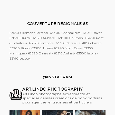
COUVERTURE RÉGIONALE 63
63530 Clermont Ferrand- 63400 Chamalières- 63130 Royat-
63830 Durtol- 63170 Aubière- 63800 Cournon- 63430 Pont
du château- 63370 Lempdes- 63360 Gerzat- 63118 Cébazat-
63200 Riom- 63300 Thiers- 63240 Mont Dore- 63350
Maringues- 63720 Ennezat- 63510 Aulnat- 63500 Issoire-
63190 Lezoux
@INSTAGRAM
ART.LINDO.PHOTOGRAPHY
Art Lindo photographe expérimenté et
spécialisé dans les créations de book portraits
pour agences, entreprises et particulers.