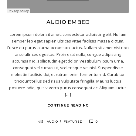
AUDIO EMBED
Lorem ipsum dolor sit amet, consectetur adipiscing elit. Nullam
semper leo eget sapien ultrices vitae facilisis massa dictum.
Fusce eu purus a urna accumsan luctus. Nullam sit amet nisi non
ante ultrices egestas. Proin erat nulla, congue adipiscing
accumsan id, sollicitudin eget dolor. Vestibulum ipsum urna,
consequat vel cursus ut, scelerisque vel nisl. Suspendisse
molestie facilisis dui, et rutrum enim fermentum id. Curabitur
tincidunt tellus sed risus vulputate fringilla. Mauris luctus
posuere odio, quis viverra purus consequat ac. Aliquam luctus
[…]
CONTINUE READING
/
AUDIO
FEATURED
0