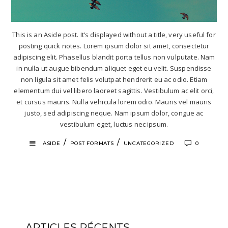
This is an Aside post. It’s displayed without a title, very useful for
posting quick notes. Lorem ipsum dolor sit amet, consectetur
adipiscing elit. Phasellus blandit porta tellus non vulputate. Nam
in nulla ut augue bibendum aliquet eget eu velit. Suspendisse
non ligula sit amet felis volutpat hendrerit eu ac odio. Etiam
elementum dui vel libero laoreet sagittis. Vestibulum ac elit orci,
et cursus mauris. Nulla vehicula lorem odio. Mauris vel mauris
justo, sed adipiscing neque. Nam ipsum dolor, congue ac
vestibulum eget, luctus nec ipsum.
/
/
ASIDE
POST FORMATS
UNCATEGORIZED
0
ARTICLES RÉCENTS