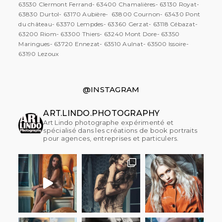
63530 Clermont Ferrand- 63400 Chamalières- 63130 Royat-
63830 Durtol- 63170 Aubière- 63800 Cournon- 63430 Pont
du château- 63370 Lempdes- 63360 Gerzat- 63118 Cébazat-
63200 Riom- 63300 Thiers- 63240 Mont Dore- 63350
Maringues- 63720 Ennezat- 63510 Aulnat- 63500 Issoire-
63190 Lezoux
@INSTAGRAM
ART.LINDO.PHOTOGRAPHY
Art Lindo photographe expérimenté et
spécialisé dans les créations de book portraits
pour agences, entreprises et particulers.