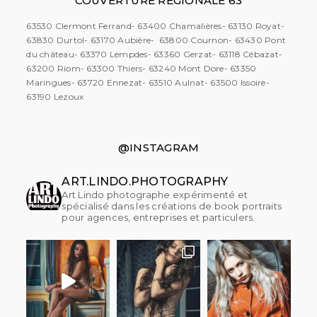
COUVERTURE RÉGIONALE 63
63530 Clermont Ferrand- 63400 Chamalières- 63130 Royat-
63830 Durtol- 63170 Aubière- 63800 Cournon- 63430 Pont
du château- 63370 Lempdes- 63360 Gerzat- 63118 Cébazat-
63200 Riom- 63300 Thiers- 63240 Mont Dore- 63350
Maringues- 63720 Ennezat- 63510 Aulnat- 63500 Issoire-
63190 Lezoux
@INSTAGRAM
ART.LINDO.PHOTOGRAPHY
Art Lindo photographe expérimenté et
spécialisé dans les créations de book portraits
pour agences, entreprises et particulers.