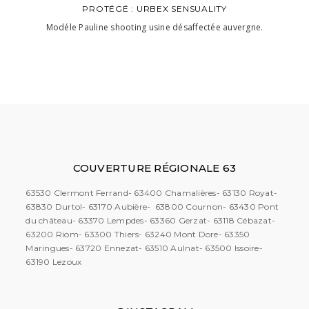
PROTÉGÉ : URBEX SENSUALITY
Modéle Pauline shooting usine désaffectée auvergne.
COUVERTURE RÉGIONALE 63
63530 Clermont Ferrand- 63400 Chamalières- 63130 Royat-
63830 Durtol- 63170 Aubière- 63800 Cournon- 63430 Pont
du château- 63370 Lempdes- 63360 Gerzat- 63118 Cébazat-
63200 Riom- 63300 Thiers- 63240 Mont Dore- 63350
Maringues- 63720 Ennezat- 63510 Aulnat- 63500 Issoire-
63190 Lezoux