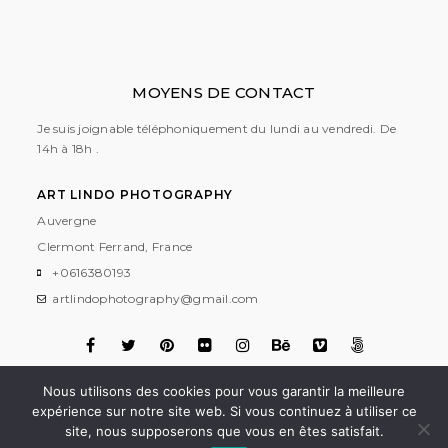
MOYENS DE CONTACT
Je suis joignable téléphoniquement du lundi au vendredi. De
14h à 18h .
ART LINDO PHOTOGRAPHY
Auvergne
Clermont Ferrand, France
+0616380193
artlindophotography@gmail.com
Nous utilisons des cookies pour vous garantir la meilleure
Contacter moi
expérience sur notre site web. Si vous continuez à utiliser ce
site, nous supposerons que vous en êtes satisfait.