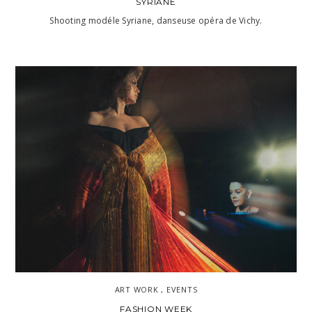
SYRIANE
Shooting modéle Syriane, danseuse opéra de Vichy.
ART WORK , EVENTS
FASHION WEEK