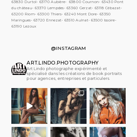
63830 Durtol- 63170 Aubière- 63800 Cournon- 63430 Pont
du château- 63370 Lempdes- 63360 Gerzat- 63118 Cébazat-
63200 Riom- 63300 Thiers- 63240 Mont Dore- 63350
Maringues- 63720 Ennezat- 63510 Aulnat- 63500 Issoire-
63190 Lezoux
@INSTAGRAM
ART.LINDO.PHOTOGRAPHY
Art Lindo photographe expérimenté et
spécialisé dans les créations de book portraits
pour agences, entreprises et particulers.