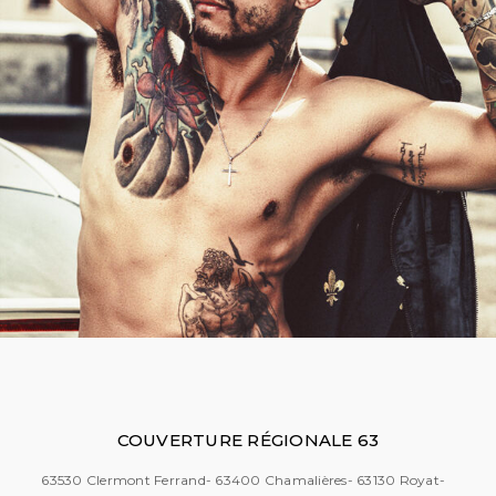
COUVERTURE RÉGIONALE 63
63530 Clermont Ferrand- 63400 Chamalières- 63130 Royat-