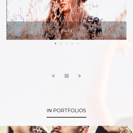
Field
One
IN PORTFOLIOS