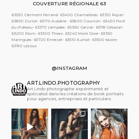
COUVERTURE RÉGIONALE 63
63530 Clermont Ferrand- 63400 Chamalières- 63130 Royat-
63830 Durtol- 63170 Aubière- 63800 Cournon- 63430 Pont
du château- 63370 Lempdes- 63360 Gerzat- 63118 Cébazat-
63200 Riom- 63300 Thiers- 63240 Mont Dore- 63350
Maringues- 63720 Ennezat- 63510 Aulnat- 63500 Issoire-
63190 Lezoux
@INSTAGRAM
ART.LINDO.PHOTOGRAPHY
Art Lindo photographe expérimenté et
spécialisé dans les créations de book portraits
pour agences, entreprises et particulers.